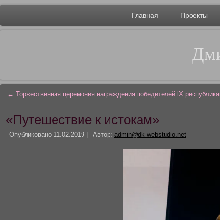
Главная
Проекты
Дми
←
Торжественная церемония награждения победителей lX республиканс
«Путешествие к истокам»
Опубликовано
11.02.2019
|
Автор:
admin@dk-webstudio.net